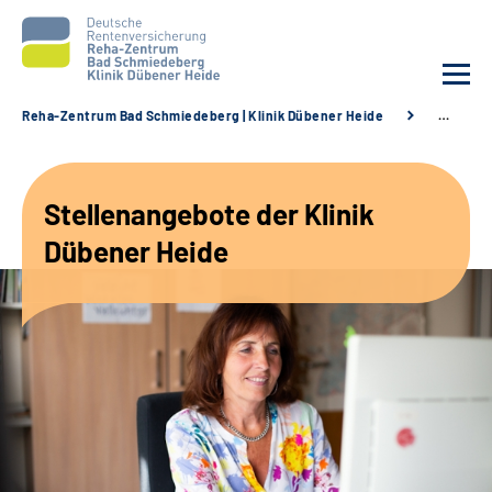
Reha-Zentrum Bad Schmiedeberg | Klinik Dübener Heide
…
Unsere Klinik
Stellenangebote der Klinik
Unsere Angebote
Dübener Heide
Service
Karriere
Sozialdienste & Zuweisende
Suche