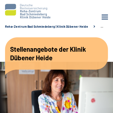
Reha-Zentrum Bad Schmiedeberg | Klinik Dübener Heide
…
Unsere Klinik
Stellenangebote der Klinik
Unsere Angebote
Dübener Heide
Service
Karriere
Sozialdienste & Zuweisende
Suche