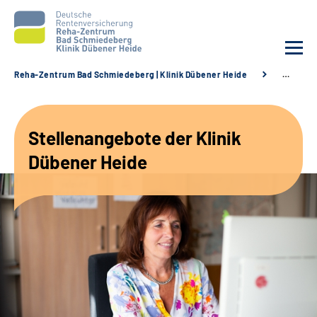
Reha-Zentrum Bad Schmiedeberg | Klinik Dübener Heide
…
Unsere Klinik
Stellenangebote der Klinik
Unsere Angebote
Dübener Heide
Service
Karriere
Sozialdienste & Zuweisende
Suche