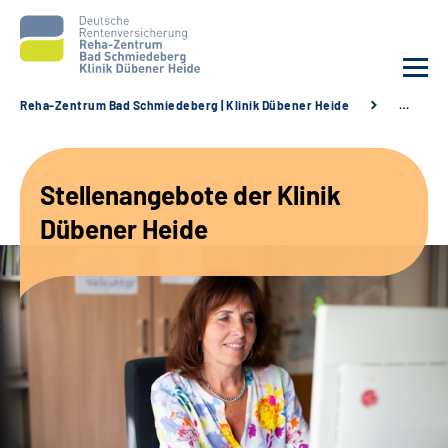
Reha-Zentrum Bad Schmiedeberg | Klinik Dübener Heide
…
Unsere Klinik
Stellenangebote der Klinik
Unsere Angebote
Dübener Heide
Service
Karriere
Sozialdienste & Zuweisende
Suche