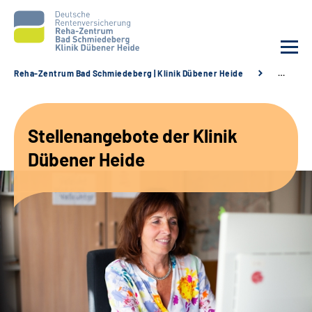
Reha-Zentrum Bad Schmiedeberg | Klinik Dübener Heide
…
Unsere Klinik
Stellenangebote der Klinik
Unsere Angebote
Dübener Heide
Service
Karriere
Sozialdienste & Zuweisende
Suche