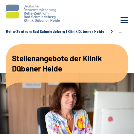
Reha-Zentrum Bad Schmiedeberg | Klinik Dübener Heide
…
Unsere Klinik
Stellenangebote der Klinik
Unsere Angebote
Dübener Heide
Service
Karriere
Sozialdienste & Zuweisende
Suche