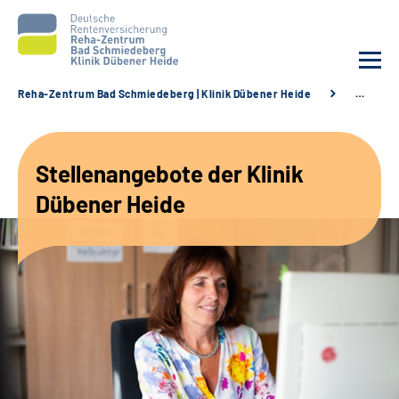
Reha-Zentrum Bad Schmiedeberg | Klinik Dübener Heide
…
Unsere Klinik
Stellenangebote der Klinik
Unsere Angebote
Dübener Heide
Service
Karriere
Sozialdienste & Zuweisende
Suche