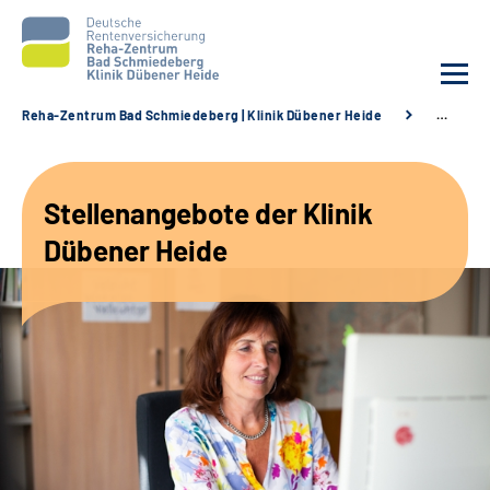
Reha-Zentrum Bad Schmiedeberg | Klinik Dübener Heide
…
Unsere Klinik
Stellenangebote der Klinik
Unsere Angebote
Dübener Heide
Service
Karriere
Sozialdienste & Zuweisende
Suche