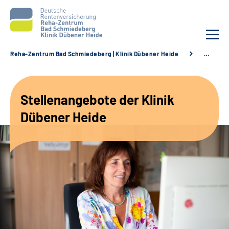
Reha-Zentrum Bad Schmiedeberg | Klinik Dübener Heide
…
Unsere Klinik
Stellenangebote der Klinik
Unsere Angebote
Dübener Heide
Service
Karriere
Sozialdienste & Zuweisende
Suche