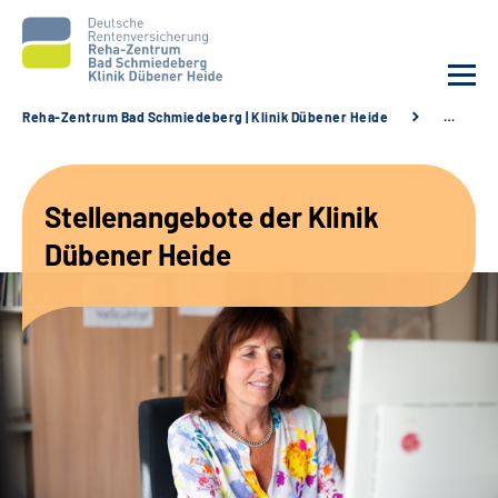
Reha-Zentrum Bad Schmiedeberg | Klinik Dübener Heide
…
Unsere Klinik
Stellenangebote der Klinik
Unsere Angebote
Dübener Heide
Service
Karriere
Sozialdienste & Zuweisende
Suche