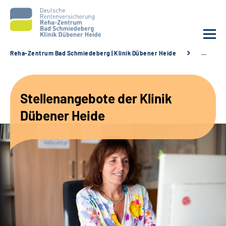
Reha-Zentrum Bad Schmiedeberg | Klinik Dübener Heide
…
Unsere Klinik
Stellenangebote der Klinik
Unsere Angebote
Dübener Heide
Service
Karriere
Sozialdienste & Zuweisende
Suche