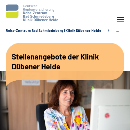
Reha-Zentrum Bad Schmiedeberg | Klinik Dübener Heide
…
Unsere Klinik
Stellenangebote der Klinik
Unsere Angebote
Dübener Heide
Service
Karriere
Sozialdienste & Zuweisende
Suche