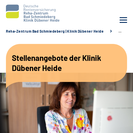
Reha-Zentrum Bad Schmiedeberg | Klinik Dübener Heide
…
Unsere Klinik
Stellenangebote der Klinik
Unsere Angebote
Dübener Heide
Service
Karriere
Sozialdienste & Zuweisende
Suche