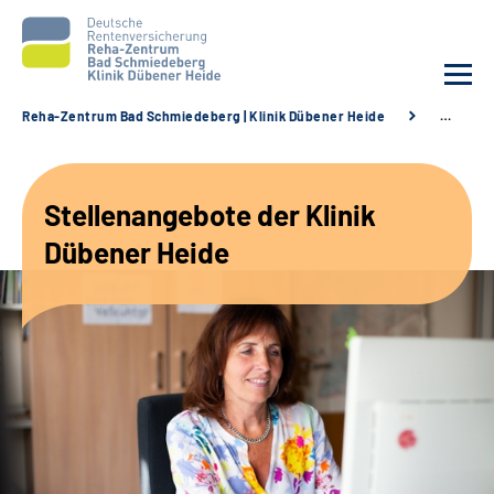
Reha-Zentrum Bad Schmiedeberg | Klinik Dübener Heide
…
Unsere Klinik
Stellenangebote der Klinik
Unsere Angebote
Dübener Heide
Service
Karriere
Sozialdienste & Zuweisende
Suche