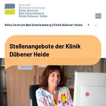
Reha-Zentrum Bad Schmiedeberg | Klinik Dübener Heide
…
Unsere Klinik
Stellenangebote der Klinik
Unsere Angebote
Dübener Heide
Service
Karriere
Sozialdienste & Zuweisende
Suche