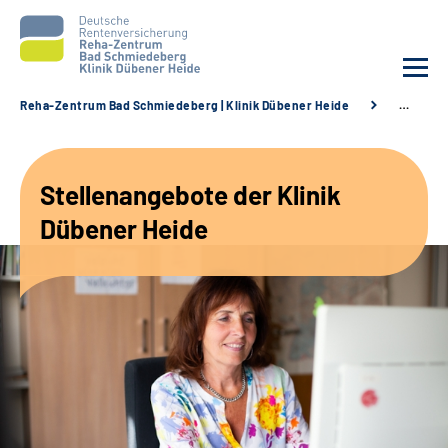
Reha-Zentrum Bad Schmiedeberg | Klinik Dübener Heide
…
Unsere Klinik
Stellenangebote der Klinik
Unsere Angebote
Dübener Heide
Service
Karriere
Sozialdienste & Zuweisende
Suche