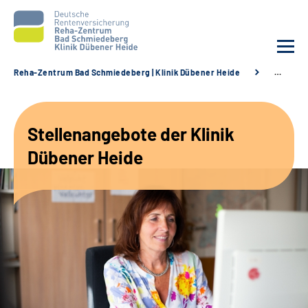
Reha-Zentrum Bad Schmiedeberg | Klinik Dübener Heide
…
Unsere Klinik
Stellenangebote der Klinik
Unsere Angebote
Dübener Heide
Service
Karriere
Sozialdienste & Zuweisende
Suche