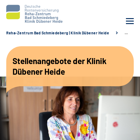
Reha-Zentrum Bad Schmiedeberg | Klinik Dübener Heide
…
Unsere Klinik
Stellenangebote der Klinik
Unsere Angebote
Dübener Heide
Service
Karriere
Sozialdienste & Zuweisende
Suche