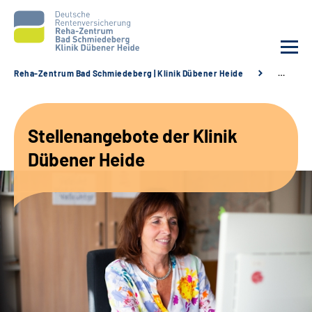
Reha-Zentrum Bad Schmiedeberg | Klinik Dübener Heide
…
Unsere Klinik
Stellenangebote der Klinik
Unsere Angebote
Dübener Heide
Service
Karriere
Sozialdienste & Zuweisende
Suche