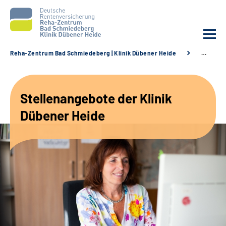
Reha-Zentrum Bad Schmiedeberg | Klinik Dübener Heide
…
Unsere Klinik
Stellenangebote der Klinik
Unsere Angebote
Dübener Heide
Service
Karriere
Sozialdienste & Zuweisende
Suche