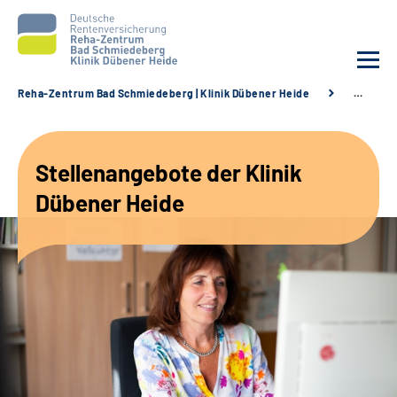
Reha-Zentrum Bad Schmiedeberg | Klinik Dübener Heide
…
Unsere Klinik
Stellenangebote der Klinik
Unsere Angebote
Dübener Heide
Service
Karriere
Sozialdienste & Zuweisende
Suche