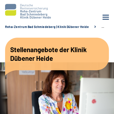
Reha-Zentrum Bad Schmiedeberg | Klinik Dübener Heide
…
Unsere Klinik
Stellenangebote der Klinik
Unsere Angebote
Dübener Heide
Service
Karriere
Sozialdienste & Zuweisende
Suche