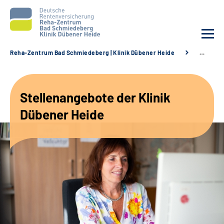
Reha-Zentrum Bad Schmiedeberg | Klinik Dübener Heide
…
Unsere Klinik
Stellenangebote der Klinik
Unsere Angebote
Dübener Heide
Service
Karriere
Sozialdienste & Zuweisende
Suche