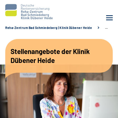
Reha-Zentrum Bad Schmiedeberg | Klinik Dübener Heide
…
Unsere Klinik
Stellenangebote der Klinik
Unsere Angebote
Dübener Heide
Service
Karriere
Sozialdienste & Zuweisende
Suche