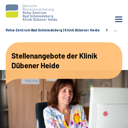
Reha-Zentrum Bad Schmiedeberg | Klinik Dübener Heide
…
Unsere Klinik
Stellenangebote der Klinik
Unsere Angebote
Dübener Heide
Service
Karriere
Sozialdienste & Zuweisende
Suche