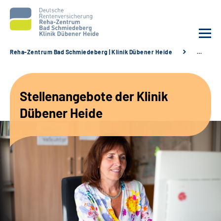
Reha-Zentrum Bad Schmiedeberg | Klinik Dübener Heide
…
Unsere Klinik
Stellenangebote der Klinik
Unsere Angebote
Dübener Heide
Service
Karriere
Sozialdienste & Zuweisende
Suche