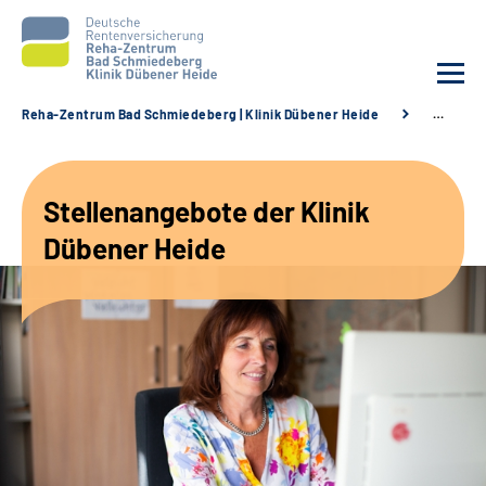
Reha-Zentrum Bad Schmiedeberg | Klinik Dübener Heide
…
Unsere Klinik
Stellenangebote der Klinik
Unsere Angebote
Dübener Heide
Service
Karriere
Sozialdienste & Zuweisende
Suche