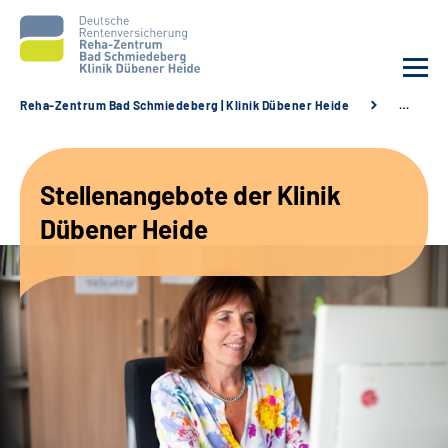
Reha-Zentrum Bad Schmiedeberg | Klinik Dübener Heide
…
Unsere Klinik
Stellenangebote der Klinik
Unsere Angebote
Dübener Heide
Service
Karriere
Sozialdienste & Zuweisende
Suche