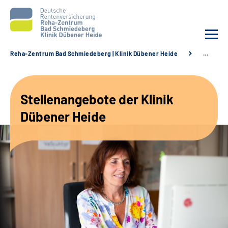
Reha-Zentrum Bad Schmiedeberg | Klinik Dübener Heide
…
Unsere Klinik
Stellenangebote der Klinik
Unsere Angebote
Dübener Heide
Service
Karriere
Sozialdienste & Zuweisende
Suche