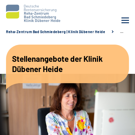
Reha-Zentrum Bad Schmiedeberg | Klinik Dübener Heide
…
Unsere Klinik
Stellenangebote der Klinik
Unsere Angebote
Dübener Heide
Service
Karriere
Sozialdienste & Zuweisende
Suche