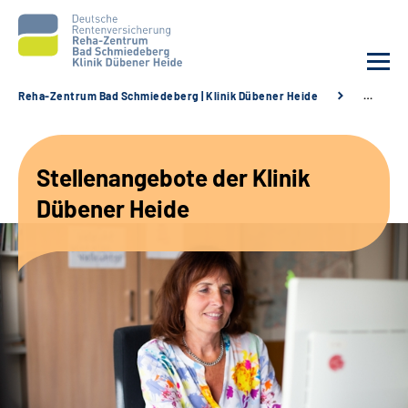
Reha-Zentrum Bad Schmiedeberg | Klinik Dübener Heide
…
Unsere Klinik
Stellenangebote der Klinik
Unsere Angebote
Dübener Heide
Service
Karriere
Sozialdienste & Zuweisende
Suche