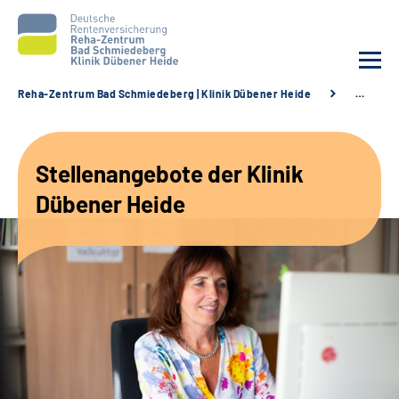
Reha-Zentrum Bad Schmiedeberg | Klinik Dübener Heide
…
Unsere Klinik
Stellenangebote der Klinik
Unsere Angebote
Dübener Heide
Service
Karriere
Sozialdienste & Zuweisende
Suche