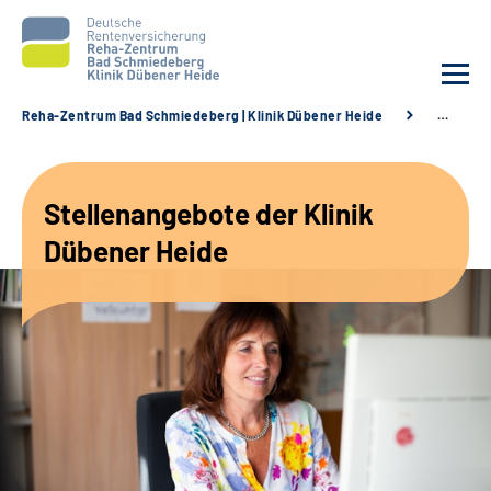
Reha-Zentrum Bad Schmiedeberg | Klinik Dübener Heide
…
Unsere Klinik
Stellenangebote der Klinik
Unsere Angebote
Dübener Heide
Service
Karriere
Sozialdienste & Zuweisende
Suche