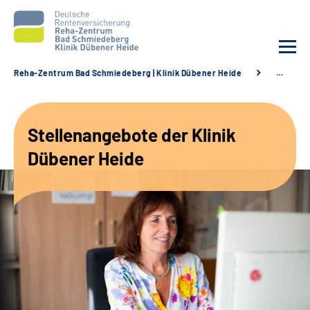
Reha-Zentrum Bad Schmiedeberg | Klinik Dübener Heide
…
Unsere Klinik
Stellenangebote der Klinik
Unsere Angebote
Dübener Heide
Service
Karriere
Sozialdienste & Zuweisende
Suche