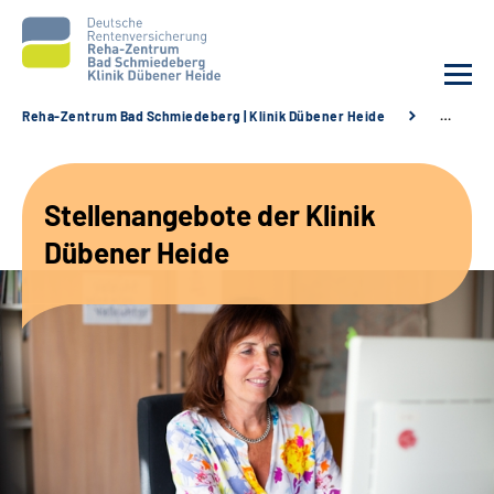
Reha-Zentrum Bad Schmiedeberg | Klinik Dübener Heide
…
Unsere Klinik
Stellenangebote der Klinik
Unsere Angebote
Dübener Heide
Service
Karriere
Sozialdienste & Zuweisende
Suche