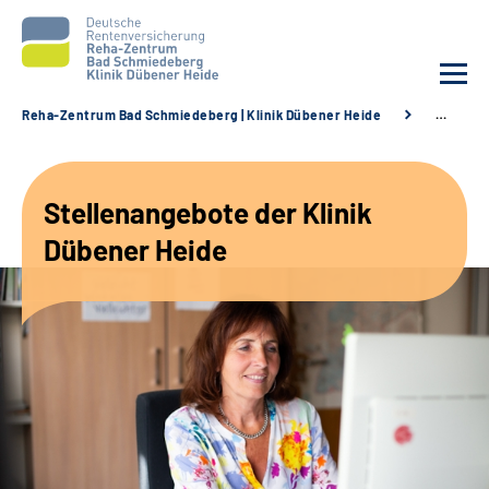
Reha-Zentrum Bad Schmiedeberg | Klinik Dübener Heide
…
Unsere Klinik
Stellenangebote der Klinik
Unsere Angebote
Dübener Heide
Service
Karriere
Sozialdienste & Zuweisende
Suche