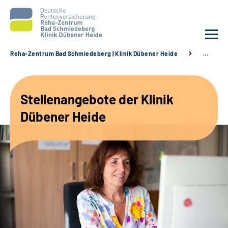
Reha-Zentrum Bad Schmiedeberg | Klinik Dübener Heide
…
Unsere Klinik
Stellenangebote der Klinik
Unsere Angebote
Dübener Heide
Service
Karriere
Sozialdienste & Zuweisende
Suche